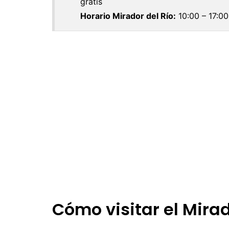
gratis
Uruguay
M
Horario Mirador del Río:
10:00 – 17:00
N
P
R
S
Cómo visitar el Mirad