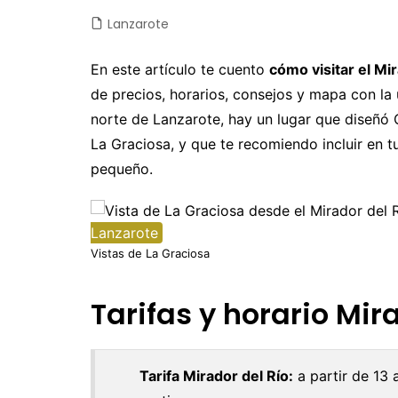
Lanzarote
Castilla y León
Chile
Japón
Fuertev
C
Castilla-La Mancha
Colombia
Jordania
Gran Ca
D
En este artículo te cuento
cómo visitar el Mi
de precios, horarios, consejos y mapa con la 
Cataluña
Costa Rica
Laos
La Palm
E
norte de Lanzarote, hay un lugar que diseñó
Comunidad Valenciana
Cuba
Malasia
Tenerife
E
La Graciosa, y que te recomiendo incluir en 
Extremadura
Ecuador
Maldivas
E
pequeño.
Galicia
EEUU
Myanmar
F
Madrid
Guatemala
Nepal
F
Lanzarote
Vistas de La Graciosa
Navarra
México
Sri Lanka
G
Nicaragua
Tailandia
I
Tarifas y horario Mir
Panamá
Taiwan
Is
Perú
Vietnam
It
Tarifa Mirador del Río:
a partir de 13 