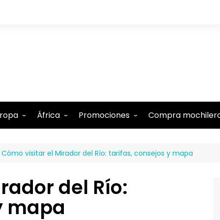
ropa
África
Promociones
Compra mochiler
lbania
Comoras
Tarjeta N26 (15€ regalo)
Cómo visitar el Mirador del Río: tarifas, consejos y mapa
lemania
Etiopía
Tarjeta Revolut gratis
ustria
Kenia
-5% Internet Holafly
rador del Río:
élgica
Marruecos
Descuentos en Booking
 y mapa
estina
te
udapest
Mauricio
-15% Alquiler de coches