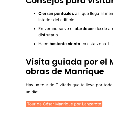
Consejos para visitar
Cierran puntuales
así que llega al men
interior del edificio.
En verano se ve el
atardecer
desde arr
disfrutarlo.
Hace
bastante viento
en esta zona. Ll
Visita guiada por el M
obras de Manrique
Hay un tour de Civitatis que te lleva por to
un día:
Tour de César Manrique por Lanzarote