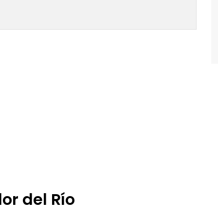
alta
oruega
ortugal
eino Unido
uiza
or del Río