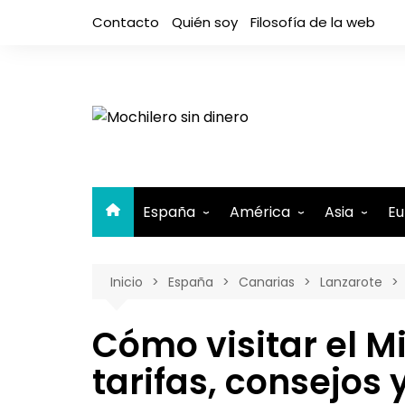
Saltar
Contacto
Quién soy
Filosofía de la web
al
contenido
España
América
Asia
Eu
Andalucía
Argentina
Camboya
A
Inicio
España
Canarias
Lanzarote
Aragón
Belice
Filipinas
A
Asturias
Bolivia
India
A
Cómo visitar el Mi
Canarias
Brasil
Indonesia
El Hierro
B
tarifas, consejos
Cantabria
Canadá
Israel y Pal
Lanzaro
B