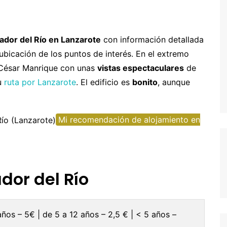
entura
hipre
Senegal y Gambia
-5% Seguro HeyMondo
naria
inamarca
Tanzania
-5% Seguro Intermundial
rador del Río en Lanzarote
con información detallada
ubicación de los puntos de interés. En el extremo
a
scocia
Buscador de vuelos
 César Manrique con unas
vistas espectaculares
de
slovenia
Tours en español
tu
ruta por Lanzarote
. El edificio es
bonito
, aunque
slovaquia
inlandia
Mi recomendación de alojamiento en
rancia
recia
rlanda
ador del Río
landia
alia
años – 5€ | de 5 a 12 años – 2,5 € | < 5 años –