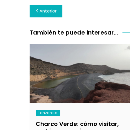
Navegación
Anterior
de
entradas
También te puede interesar...
Lanzarote
Charco Verde: cómo visitar,