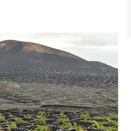
alta
oruega
ortugal
eino Unido
uiza