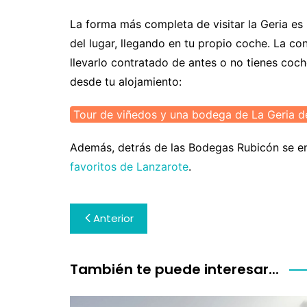
La forma más completa de visitar la Geria es
del lugar, llegando en tu propio coche. La con
llevarlo contratado de antes o no tienes coc
desde tu alojamiento:
Tour de viñedos y una bodega de La Geria d
Además, detrás de las Bodegas Rubicón se e
favoritos de Lanzarote
.
Navegación
Anterior
de
entradas
También te puede interesar...