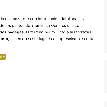
entura
hipre
Senegal y Gambia
-5% Seguro HeyMondo
naria
inamarca
Tanzania
-5% Seguro Intermundial
ria en Lanzarote con información detallada las
e los puntos de interés. La Geria es una zona
a
scocia
Buscador de vuelos
rias bodegas
. El terreno negro junto a las terrazas
slovenia
Tours en español
iento
, hacen que este lugar sea imprescindible en tu
slovaquia
inlandia
ote
rancia
recia
rlanda
landia
alia