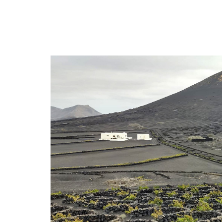
Uruguay
M
N
P
R
S