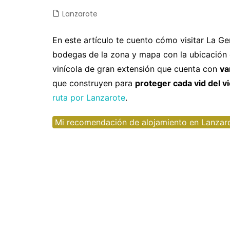
Lanzarote
Castilla y León
Chile
Japón
Fuertev
C
Castilla-La Mancha
Colombia
Jordania
Gran Ca
D
En este artículo te cuento cómo visitar La Ge
bodegas de la zona y mapa con la ubicación d
Cataluña
Costa Rica
Laos
La Palm
E
vinícola de gran extensión que cuenta con
va
Comunidad Valenciana
Cuba
Malasia
Tenerife
E
que construyen para
proteger cada vid del v
Extremadura
Ecuador
Maldivas
E
ruta por Lanzarote
.
Galicia
EEUU
Myanmar
F
Mi recomendación de alojamiento en Lanzar
Madrid
Guatemala
Nepal
F
Navarra
México
Sri Lanka
G
Nicaragua
Tailandia
I
Panamá
Taiwan
Is
Perú
Vietnam
It