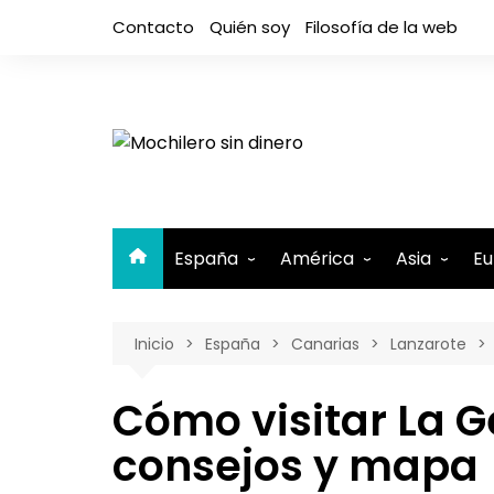
Saltar
Contacto
Quién soy
Filosofía de la web
al
contenido
España
América
Asia
Eu
Andalucía
Argentina
Camboya
A
Inicio
España
Canarias
Lanzarote
Aragón
Belice
Filipinas
A
Asturias
Bolivia
India
A
Cómo visitar La G
Canarias
Brasil
Indonesia
El Hierro
B
consejos y mapa
Cantabria
Canadá
Israel y Pal
Lanzaro
B