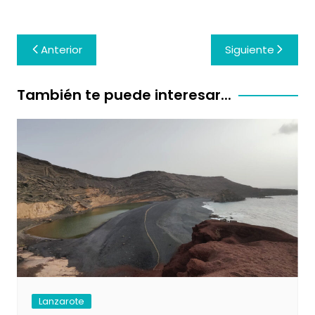
Navegación
Anterior
Siguiente
de
entradas
También te puede interesar...
Lanzarote