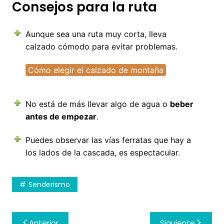
Consejos para la ruta
Aunque sea una ruta muy corta, lleva
calzado cómodo para evitar problemas.
Cómo elegir el calzado de montaña
No está de más llevar algo de agua o
beber
antes de empezar
.
Puedes observar las vías ferratas que hay a
los lados de la cascada, es espectacular.
Senderismo
Navegación
Anterior
Siguiente