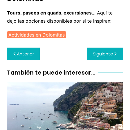
Tours, paseos en quads, excursiones
… Aquí te
dejo las opciones disponibles por si te inspiran:
Actividades en Dolomitas
Navegación
Anterior
Siguiente
de
entradas
También te puede interesar...