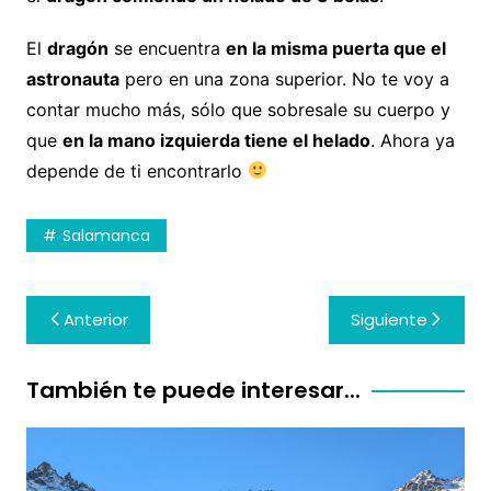
El
dragón
se encuentra
en la misma puerta que el
astronauta
pero en una zona superior. No te voy a
contar mucho más, sólo que sobresale su cuerpo y
que
en la mano izquierda tiene el helado
. Ahora ya
depende de ti encontrarlo
Salamanca
Navegación
Anterior
Siguiente
de
entradas
También te puede interesar...