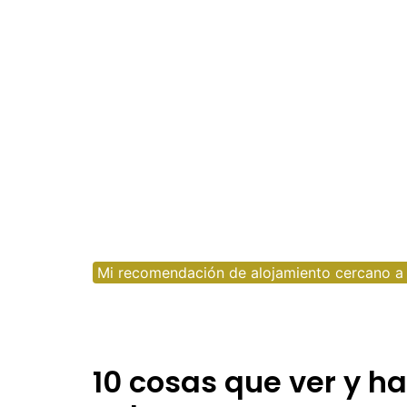
Uruguay
M
N
P
R
S
Mi recomendación de alojamiento cercano a
10 cosas que ver y ha