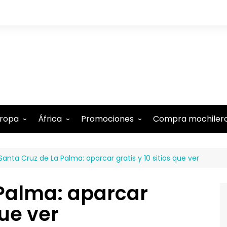
ropa
África
Promociones
Compra mochiler
lbania
Comoras
Tarjeta N26 (15€ regalo)
Santa Cruz de La Palma: aparcar gratis y 10 sitios que ver
lemania
Etiopía
Tarjeta Revolut gratis
ustria
Kenia
-5% Internet Holafly
 Palma: aparcar
élgica
Marruecos
Descuentos en Booking
que ver
estina
te
udapest
Mauricio
-15% Alquiler de coches