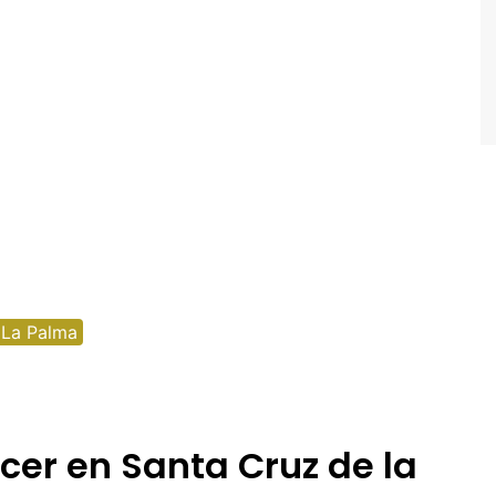
alta
oruega
ortugal
eino Unido
uiza
 La Palma
cer en Santa Cruz de la