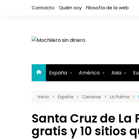
Saltar
Contacto
Quién soy
Filosofía de la web
al
contenido
España
América
Asia
Eu
Andalucía
Argentina
Camboya
A
Inicio
España
Canarias
La Palma
Aragón
Belice
Filipinas
A
Asturias
Bolivia
India
A
Santa Cruz de La
Canarias
Brasil
Indonesia
El Hierro
B
gratis y 10 sitios 
Cantabria
Canadá
Israel y Pal
Lanzaro
B