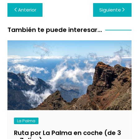
Navegación
Anterior
Siguiente
de
entradas
También te puede interesar...
La Palma
Ruta por La Palma en coche (de 3