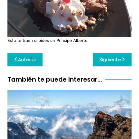
Esto te traen si pides un Príncipe Alberto
Navegación
Anterior
Siguiente
de
entradas
También te puede interesar...