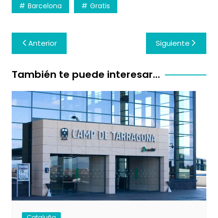
Barcelona
Gratis
Navegación
Anterior
Siguiente
de
entradas
También te puede interesar...
Cataluña