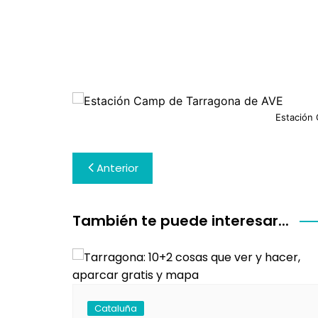
Estación
Navegación
Anterior
de
entradas
También te puede interesar...
Cataluña