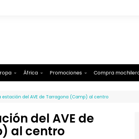
ropa
África
Promociones
Compra mochiler
lbania
Comoras
Tarjeta N26 (15€ regalo)
a estación del AVE de Tarragona (Camp) al centro
lemania
Etiopía
Tarjeta Revolut gratis
ustria
Kenia
-5% Internet Holafly
ación del AVE de
élgica
Marruecos
Descuentos en Booking
 al centro
estina
te
udapest
Mauricio
-15% Alquiler de coches