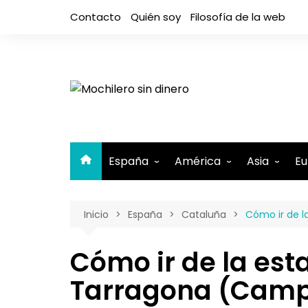
Saltar
Contacto
Quién soy
Filosofía de la web
al
contenido
España
América
Asia
Eu
Andalucía
Argentina
Camboya
A
Inicio
España
Cataluña
Cómo ir de l
Aragón
Belice
Filipinas
A
Asturias
Bolivia
India
A
Cómo ir de la est
Canarias
Brasil
Indonesia
El Hierro
B
Tarragona (Camp)
Cantabria
Canadá
Israel y Pal
Lanzaro
B