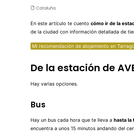
Cataluña
Castilla y León
Chile
Japón
Fuertev
C
Castilla-La Mancha
Colombia
Jordania
Gran Ca
D
En este artículo te cuento
cómo ir de la esta
de la ciudad con información detallada de ti
Cataluña
Costa Rica
Laos
La Palm
E
Comunidad Valenciana
Cuba
Malasia
Tenerife
E
Mi recomendación de alojamiento en Tarrag
Extremadura
Ecuador
Maldivas
E
De la estación de AV
Galicia
EEUU
Myanmar
F
Madrid
Guatemala
Nepal
F
Hay varias opciones.
Navarra
México
Sri Lanka
G
Nicaragua
Tailandia
I
Bus
Panamá
Taiwan
Is
Hay un bus cada hora que te lleva a
hasta la
Perú
Vietnam
It
encuentra a unos 15 minutos andando del cent