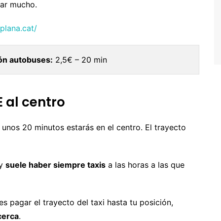
rar mucho.
alta
oruega
plana.cat/
ortugal
ón autobuses:
2,5€ – 20 min
eino Unido
uiza
E al centro
 unos 20 minutos estarás en el centro. El trayecto
 y
suele haber siempre taxis
a las horas a las que
es pagar el trayecto del taxi hasta tu posición,
cerca
.