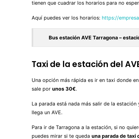
tienen que cuadrar los horarios para no espe
Uruguay
M
N
Aquí puedes ver los horarios:
https://empresa
P
Bus estación AVE Tarragona – estaci
R
S
Taxi de la estación del AV
Una opción más rápida es ir en taxi donde en
sale por
unos 30€
.
La parada está nada más salir de la estación
llega un AVE.
Para ir de Tarragona a la estación, si no quier
puedes mirar si te queda
una parada de taxi 