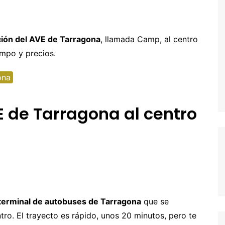
entura
hipre
Senegal y Gambia
-5% Seguro HeyMondo
naria
inamarca
Tanzania
-5% Seguro Intermundial
ción del AVE de Tarragona
, llamada Camp, al centro
empo y precios.
a
scocia
Buscador de vuelos
slovenia
Tours en español
ona
slovaquia
E de Tarragona al centro
inlandia
rancia
recia
rlanda
landia
 terminal de autobuses de Tarragona
que se
alia
ro. El trayecto es rápido, unos 20 minutos, pero te