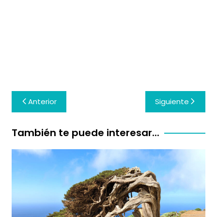
Navegación
Anterior
Siguiente
de
entradas
También te puede interesar...