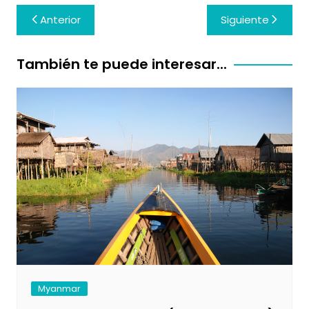
Navegación
Anterior
Siguiente
de
entradas
También te puede interesar...
Myanmar