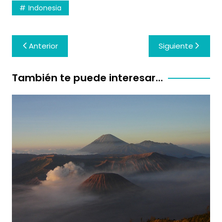
Indonesia
Navegación
Anterior
Siguiente
de
entradas
También te puede interesar...