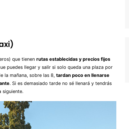
alta
oruega
ortugal
eino Unido
axi)
uiza
eros) que tienen
rutas establecidas y precios fijos
ue puedes llegar y salir si solo queda una plaza por
e la mañana, sobre las 8,
tardan poco en llenarse
ante
. Si es demasiado tarde no sé llenará y tendrás
 siguiente.