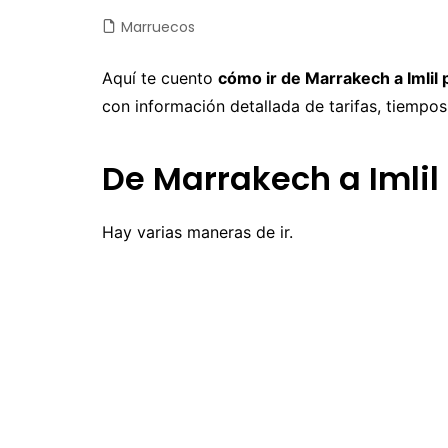
Marruecos
Castilla y León
Chile
Japón
Fuertev
C
Castilla-La Mancha
Colombia
Jordania
Gran Ca
D
Aquí te cuento
cómo ir de Marrakech a Imlil p
con información detallada de tarifas, tiempo
Cataluña
Costa Rica
Laos
La Palm
E
Comunidad Valenciana
Cuba
Malasia
Tenerife
E
De Marrakech a Imlil
Extremadura
Ecuador
Maldivas
E
Galicia
EEUU
Myanmar
F
Hay varias maneras de ir.
Madrid
Guatemala
Nepal
F
Navarra
México
Sri Lanka
G
Nicaragua
Tailandia
I
Panamá
Taiwan
Is
Perú
Vietnam
It