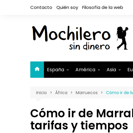
Saltar
Contacto
Quién soy
Filosofía de la web
al
contenido
España
América
Asia
Eu
Andalucía
Argentina
Camboya
A
Inicio
África
Marruecos
Cómo ir de Ma
Aragón
Belice
Filipinas
A
Asturias
Bolivia
India
A
Cómo ir de Marrake
Canarias
Brasil
Indonesia
El Hierro
B
tarifas y tiempos
Cantabria
Canadá
Israel y Pal
Lanzaro
B