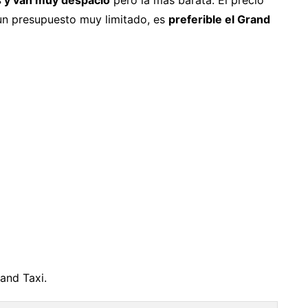
s y van muy despacio
pero la más barata. El precio
un presupuesto muy limitado, es
preferible el Grand
rand Taxi.