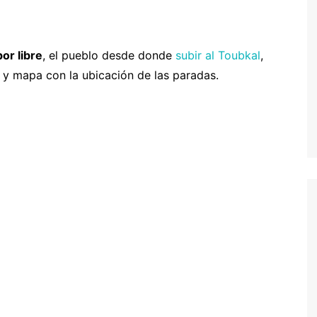
entura
hipre
Senegal y Gambia
-5% Seguro HeyMondo
naria
inamarca
Tanzania
-5% Seguro Intermundial
or libre
, el pueblo desde donde
subir al Toubkal
,
s y mapa con la ubicación de las paradas.
a
scocia
Buscador de vuelos
slovenia
Tours en español
slovaquia
inlandia
rancia
recia
rlanda
landia
alia