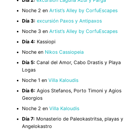
Día 2:
excursión Laguna Azul y Parga
Noche 2 en
Artist’s Alley by CorfuEscapes
Día 3:
excursión Paxos y Antipaxos
Noche 3 en
Artist’s Alley by CorfuEscapes
Día 4:
Kassiopi
Noche en
Nikos Cassiopeia
Día 5:
Canal del Amor, Cabo Drastis y Playa
Logas
Noche 1 en
Villa Kaloudis
Día 6:
Agios Stefanos, Porto Timoni y Agios
Georgios
Noche 2 en
Villa Kaloudis
Día 7:
Monasterio de Paleokastritsa, playas y
Angelokastro