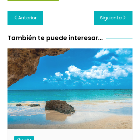
Navegación
Anterior
Siguiente
de
entradas
También te puede interesar...
Grecia