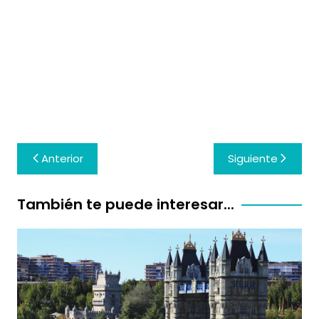
Navegación
Anterior
Siguiente
de
entradas
También te puede interesar...