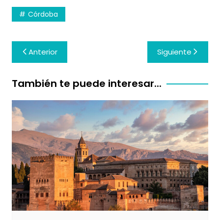
Córdoba
Navegación
Anterior
Siguiente
de
entradas
También te puede interesar...