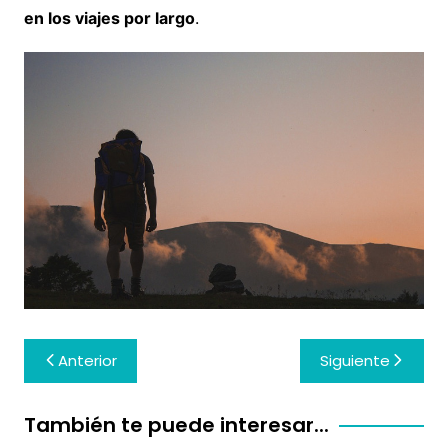
en los viajes por largo
.
Navegación
Anterior
Siguiente
de
entradas
También te puede interesar...