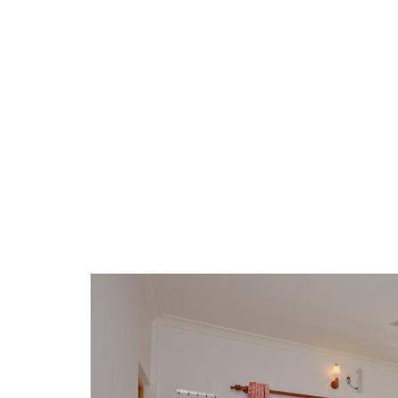
Uruguay
M
N
P
R
S