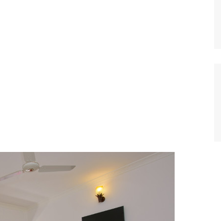
alta
oruega
ortugal
eino Unido
uiza