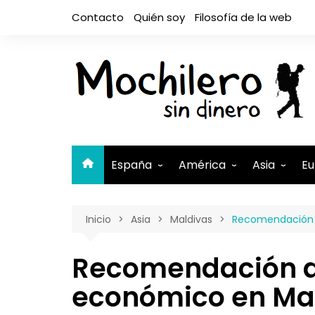
Saltar
Contacto
Quién soy
Filosofía de la web
al
contenido
España
América
Asia
Eu
Andalucía
Argentina
Camboya
A
Inicio
Asia
Maldivas
Recomendación 
Aragón
Belice
Filipinas
A
Asturias
Bolivia
India
A
Recomendación d
Canarias
Brasil
Indonesia
El Hierro
B
económico en Ma
Cantabria
Canadá
Israel y Pal
Lanzaro
B