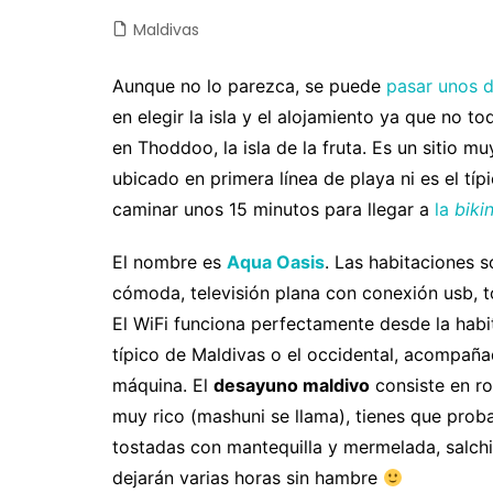
Maldivas
Castilla y León
Chile
Japón
Fuertev
C
Castilla-La Mancha
Colombia
Jordania
Gran Ca
D
Aunque no lo parezca, se puede
pasar unos 
en elegir la isla y el alojamiento ya que no t
Cataluña
Costa Rica
Laos
La Palm
E
en Thoddoo, la isla de la fruta. Es un sitio 
Comunidad Valenciana
Cuba
Malasia
Tenerife
E
ubicado en primera línea de playa ni es el típ
Extremadura
Ecuador
Maldivas
E
caminar unos 15 minutos para llegar a
la
biki
Galicia
EEUU
Myanmar
F
El nombre es
Aqua Oasis
. Las habitaciones 
Madrid
Guatemala
Nepal
F
cómoda, televisión plana con conexión usb, toa
El WiFi funciona perfectamente desde la habit
Navarra
México
Sri Lanka
G
típico de Maldivas o el occidental, acompaña
Nicaragua
Tailandia
I
máquina. El
desayuno maldivo
consiste en ro
muy rico (mashuni se llama), tienes que prob
Panamá
Taiwan
Is
tostadas con mantequilla y mermelada, salchi
Perú
Vietnam
It
dejarán varias horas sin hambre