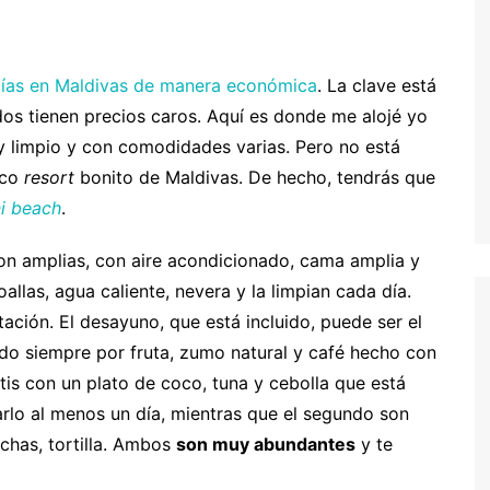
entura
hipre
Senegal y Gambia
-5% Seguro HeyMondo
naria
inamarca
Tanzania
-5% Seguro Intermundial
días en Maldivas de manera económica
. La clave está
odos tienen precios caros. Aquí es donde me alojé yo
a
scocia
Buscador de vuelos
muy limpio y con comodidades varias. Pero no está
slovenia
Tours en español
ico
resort
bonito de Maldivas. De hecho, tendrás que
slovaquia
ni beach
.
inlandia
son amplias, con aire acondicionado, cama amplia y
rancia
llas, agua caliente, nevera y la limpian cada día.
ación. El desayuno, que está incluido, puede ser el
recia
do siempre por fruta, zumo natural y café hecho con
rlanda
tis con un plato de coco, tuna y cebolla que está
arlo al menos un día, mientras que el segundo son
landia
chas, tortilla. Ambos
son muy abundantes
y te
alia