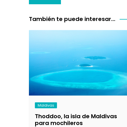
de
entradas
También te puede interesar...
Maldivas
Thoddoo, la isla de Maldivas
para mochileros