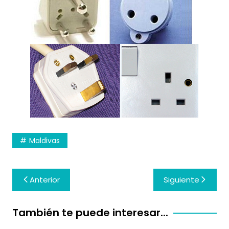
Maldivas
Navegación
Anterior
Siguiente
de
entradas
También te puede interesar...