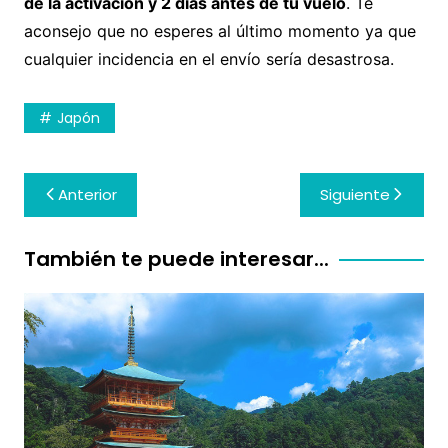
de la activación y 2 días antes de tu vuelo
. Te
aconsejo que no esperes al último momento ya que
cualquier incidencia en el envío sería desastrosa.
Japón
Navegación
Anterior
Siguiente
de
entradas
También te puede interesar...