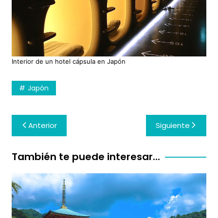
Interior de un hotel cápsula en Japón
Japón
Navegación
Anterior
Siguiente
de
entradas
También te puede interesar...