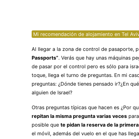
Uruguay
M
N
P
Mi recomendación de alojamiento en Tel Avi
R
Al llegar a la zona de control de pasaporte, 
S
Passports”
. Verás que hay unas máquinas pe
de pasar por el control pero es sólo para isra
toque, llega el turno de preguntas. En mi ca
preguntas: ¿Dónde tienes pensado ir?¿En qué
alguien de Israel?
Otras preguntas típicas que hacen es ¿Por qu
repitan la misma pregunta varias veces
para 
posible que
te pidan la reserva de la prime
el móvil, además del vuelo en el que has lleg