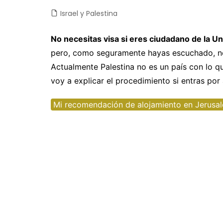
Israel y Palestina
Castilla y León
Chile
Japón
Fuertev
C
Castilla-La Mancha
Colombia
Jordania
Gran Ca
D
No necesitas visa si eres ciudadano de la U
pero, como seguramente hayas escuchado, no 
Cataluña
Costa Rica
Laos
La Palm
E
Actualmente Palestina no es un país con lo qu
Comunidad Valenciana
Cuba
Malasia
Tenerife
E
voy a explicar el procedimiento si entras por a
Extremadura
Ecuador
Maldivas
E
Mi recomendación de alojamiento en Jerusal
Galicia
EEUU
Myanmar
F
Madrid
Guatemala
Nepal
F
Navarra
México
Sri Lanka
G
Nicaragua
Tailandia
I
Panamá
Taiwan
Is
Perú
Vietnam
It