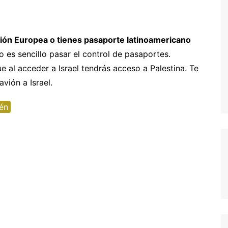
entura
hipre
Senegal y Gambia
-5% Seguro HeyMondo
naria
inamarca
Tanzania
-5% Seguro Intermundial
nión Europea o tienes pasaporte latinoamericano
es sencillo pasar el control de pasaportes.
a
scocia
Buscador de vuelos
e al acceder a Israel tendrás acceso a Palestina. Te
slovenia
Tours en español
vión a Israel.
slovaquia
én
inlandia
rancia
recia
rlanda
landia
alia