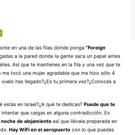
alta
oruega
ortugal
v
eino Unido
ponte en una de las filas dónde ponga
“Foreign
uiza
gadas a la pared donde la gente saca un papel antes
elíes. Así que te mantienes en la fila y una vez que te
so me tocó una mujer agradable que me hizo sólo 4
 vuelo has llegado?¿Es tu primera vez?¿Conoces a
é estás en Israel?¿A qué te dedicas?
Puede que te
intentar que caigas en alguna contradicción. Es
ra noche de alojamiento
así que llévala preparada en
ado.
Hay WiFi en el aeropuerto
con lo que puedes