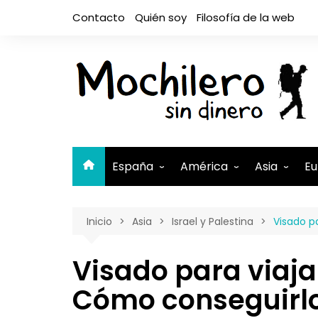
Saltar
Contacto
Quién soy
Filosofía de la web
al
contenido
España
América
Asia
Eu
Andalucía
Argentina
Camboya
A
Inicio
Asia
Israel y Palestina
Visado pa
Aragón
Belice
Filipinas
A
Asturias
Bolivia
India
A
Visado para viajar
Canarias
Brasil
Indonesia
El Hierro
B
Cómo conseguirl
Cantabria
Canadá
Israel y Pal
Lanzaro
B