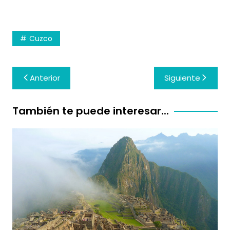
Cuzco
Navegación
Anterior
Siguiente
de
entradas
También te puede interesar...