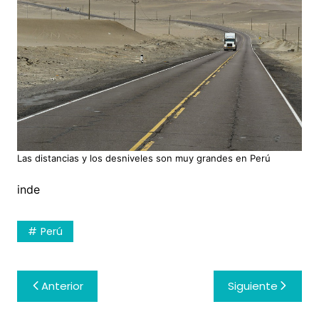
Las distancias y los desniveles son muy grandes en Perú
inde
Perú
Navegación
Anterior
Siguiente
de