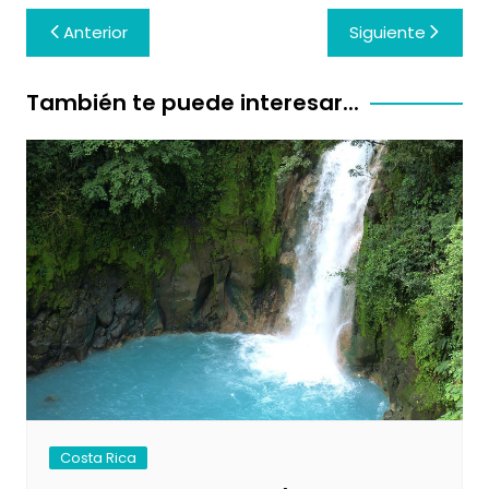
Navegación
Anterior
Siguiente
de
entradas
También te puede interesar...
Costa Rica