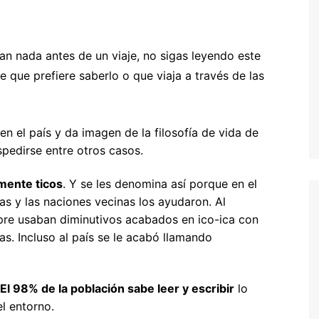
entura
hipre
Senegal y Gambia
-5% Seguro HeyMondo
naria
inamarca
Tanzania
-5% Seguro Intermundial
an nada antes de un viaje, no sigas leyendo este
 que prefiere saberlo o que viaja a través de las
a
scocia
Buscador de vuelos
slovenia
Tours en español
slovaquia
n el país y da imagen de la filosofía de vida de
spedirse entre otros casos.
inlandia
mente ticos
. Y se les denomina así porque en el
rancia
as y las naciones vecinas los ayudaron. Al
recia
pre usaban diminutivos acabados en ico-ica con
cas. Incluso al país se le acabó llamando
rlanda
landia
El 98% de la población sabe leer y escribir
lo
alia
l entorno.