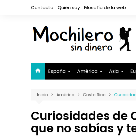
Saltar
Contacto
Quién soy
Filosofía de la web
al
contenido
España
América
Asia
Eu
Andalucía
Argentina
Camboya
A
Inicio
América
Costa Rica
Curiosida
Aragón
Belice
Filipinas
A
Asturias
Bolivia
India
A
Curiosidades de C
Canarias
Brasil
Indonesia
El Hierro
B
que no sabías y 
Cantabria
Canadá
Israel y Pal
Lanzaro
B