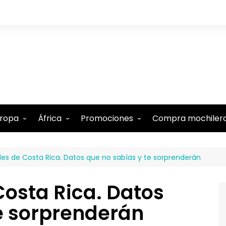
ropa
África
Promociones
Compra mochiler
lbania
Comoras
Tarjeta N26 (15€ regalo)
des de Costa Rica. Datos que no sabías y te sorprenderán
lemania
Etiopía
Tarjeta Revolut gratis
ustria
Kenia
-5% Internet Holafly
osta Rica. Datos
élgica
Marruecos
Descuentos en Booking
te sorprenderán
estina
te
udapest
Mauricio
-15% Alquiler de coches