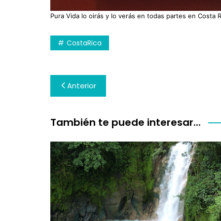
Pura Vida lo oirás y lo verás en todas partes en Costa R
CostaRica
Navegación
Anterior
de
entradas
También te puede interesar...