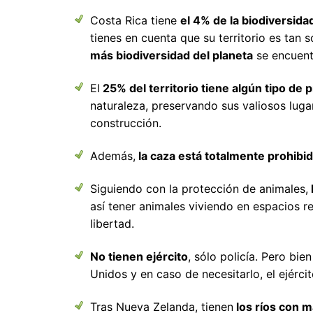
Uruguay
M
Costa Rica tiene
el 4% de la biodiversida
N
tienes en cuenta que su territorio es tan
más biodiversidad del planeta
se encuent
P
El
25% del territorio tiene algún tipo de 
R
naturaleza, preservando sus valiosos luga
S
construcción.
Además,
la caza está totalmente prohibi
Siguiendo con la protección de animales,
así tener animales viviendo en espacios r
libertad.
No tienen ejército
, sólo policía. Pero bi
Unidos y en caso de necesitarlo, el ejérci
Tras Nueva Zelanda, tienen
los ríos con 