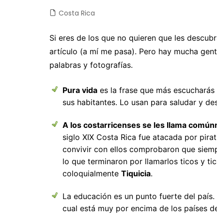
Costa Rica
Castilla y León
Chile
Japón
Fuertev
C
Castilla-La Mancha
Colombia
Jordania
Gran Ca
D
Si eres de los que no quieren que les descubr
artículo (a mí me pasa). Pero hay mucha gente
Cataluña
Costa Rica
Laos
La Palm
E
palabras y fotografías.
Comunidad Valenciana
Cuba
Malasia
Tenerife
E
Extremadura
Ecuador
Maldivas
E
Pura vida
es la frase que más escucharás e
sus habitantes. Lo usan para saludar y de
Galicia
EEUU
Myanmar
F
A los costarricenses se les llama común
Madrid
Guatemala
Nepal
F
siglo XIX Costa Rica fue atacada por pirat
Navarra
México
Sri Lanka
G
convivir con ellos comprobaron que siem
lo que terminaron por llamarlos ticos y ti
Nicaragua
Tailandia
I
coloquialmente
Tiquicia
.
Panamá
Taiwan
Is
La educación es un punto fuerte del país.
Perú
Vietnam
It
cual está muy por encima de los países de