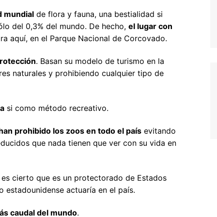
alta
d mundial
de flora y fauna, una bestialidad si
oruega
 sólo del 0,3% del mundo. De hecho,
el lugar con
ra aquí, en el Parque Nacional de Corcovado.
ortugal
protección
eino Unido
. Basan su modelo de turismo en la
res naturales y prohibiendo cualquier tipo de
uiza
da
si como método recreativo.
han prohibido los zoos en todo el país
evitando
educidos que nada tienen que ver con su vida en
en es cierto que es un protectorado de Estados
to estadounidense actuaría en el país.
más caudal del mundo
.