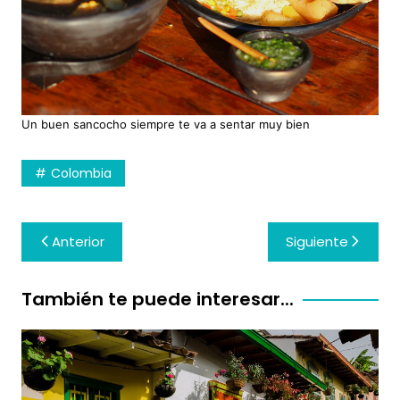
Un buen sancocho siempre te va a sentar muy bien
Colombia
Navegación
Anterior
Siguiente
de
entradas
También te puede interesar...