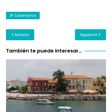
Casamance
Navegación
Anterior
Siguiente
de
entradas
También te puede interesar...