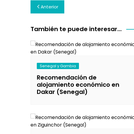
Navegación
Anterior
de
entradas
También te puede interesar...
Senegal y Gambia
Recomendación de
alojamiento económico en
Dakar (Senegal)