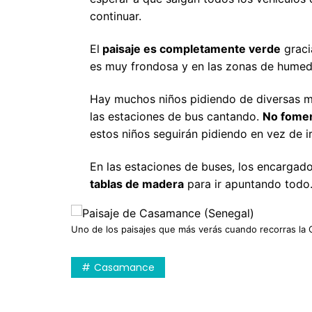
Uruguay
M
continuar.
N
El
paisaje es completamente verde
graci
P
es muy frondosa y en las zonas de humeda
R
Hay muchos niños pidiendo de diversas ma
S
las estaciones de bus cantando.
No foment
estos niños seguirán pidiendo en vez de ir
En las estaciones de buses, los encargad
tablas de madera
para ir apuntando todo.
Uno de los paisajes que más verás cuando recorras la
Casamance