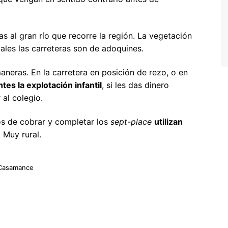
alta
oruega
as al gran río que recorre la región. La vegetación
ortugal
les las carreteras son de adoquines.
eino Unido
neras. En la carretera en posición de rezo, o en
uiza
es la explotación infantil
, si les das dinero
 al colegio.
os de cobrar y completar los
sept-place
utilizan
 Muy rural.
 Casamance