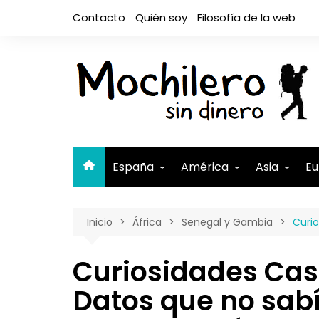
Saltar
Contacto
Quién soy
Filosofía de la web
al
contenido
España
América
Asia
Eu
Andalucía
Argentina
Camboya
A
Inicio
África
Senegal y Gambia
Curi
Aragón
Belice
Filipinas
A
Asturias
Bolivia
India
A
Curiosidades Ca
Canarias
Brasil
Indonesia
El Hierro
B
Datos que no sabí
Cantabria
Canadá
Israel y Pal
Lanzaro
B