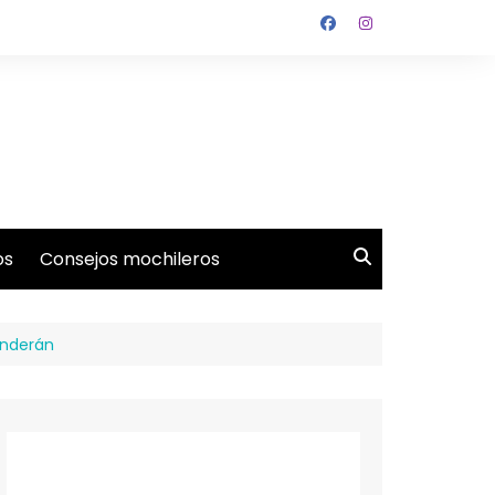
os
Consejos mochileros
enderán