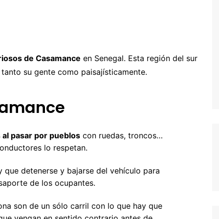
entura
hipre
Senegal y Gambia
-5% Seguro HeyMondo
naria
inamarca
Tanzania
-5% Seguro Intermundial
a
scocia
Buscador de vuelos
riosos de Casamance
en Senegal. Esta región del sur
slovenia
Tours en español
, tanto su gente como paisajísticamente.
slovaquia
samance
inlandia
rancia
 al pasar por pueblos
con ruedas, troncos…
recia
conductores lo respetan.
rlanda
y que detenerse y bajarse del vehículo para
saporte de los ocupantes.
landia
alia
na son de un sólo carril con lo que hay que
 que vengan en sentido contrario antes de