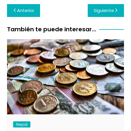
Navegación
Anterior
Siguiente
de
entradas
También te puede interesar...
Nepal