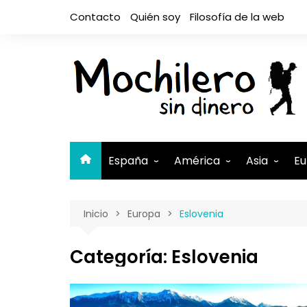
Saltar
Contacto
Quién soy
Filosofía de la web
al
contenido
España
América
Asia
Eu
Andalucía
Argentina
Camboya
A
Inicio
Europa
Eslovenia
Aragón
Belice
Filipinas
A
Asturias
Bolivia
India
A
Categoría:
Eslovenia
Canarias
Brasil
Indonesia
El Hierro
B
Cantabria
Canadá
Israel y Pal
Lanzaro
B