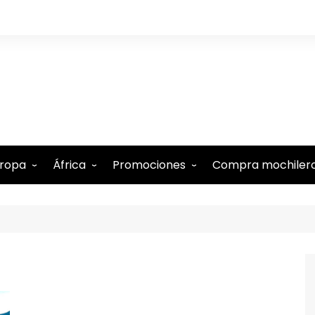
ropa
África
Promociones
Compra mochiler
lbania
Comoras
Tarjeta N26 (15€ regalo)
lemania
Etiopía
Tarjeta Revolut gratis
ustria
Kenia
-5% Internet Holafly
élgica
Marruecos
Descuentos en Booking
estina
te
udapest
Mauricio
-15% Alquiler de coches