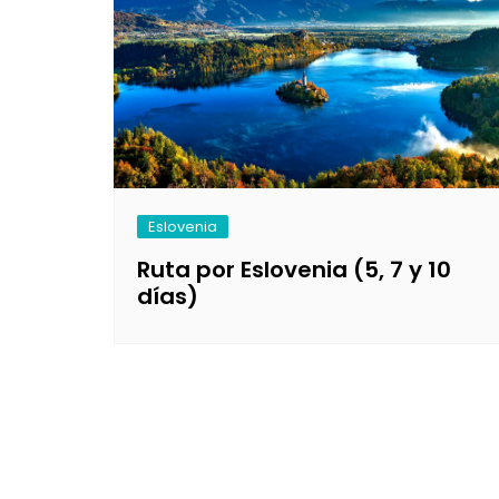
Castilla y León
Chile
Japón
Fuertev
C
Castilla-La Mancha
Colombia
Jordania
Gran Ca
D
Cataluña
Costa Rica
Laos
La Palm
E
Comunidad Valenciana
Cuba
Malasia
Tenerife
E
Extremadura
Ecuador
Maldivas
E
Eslovenia
Galicia
EEUU
Myanmar
F
Ruta por Eslovenia (5, 7 y 10
días)
Madrid
Guatemala
Nepal
F
Navarra
México
Sri Lanka
G
Nicaragua
Tailandia
I
Panamá
Taiwan
Is
Perú
Vietnam
It