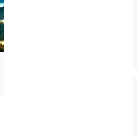
entura
hipre
Senegal y Gambia
-5% Seguro HeyMondo
naria
inamarca
Tanzania
-5% Seguro Intermundial
a
scocia
Buscador de vuelos
slovenia
Tours en español
slovaquia
inlandia
rancia
recia
rlanda
landia
alia