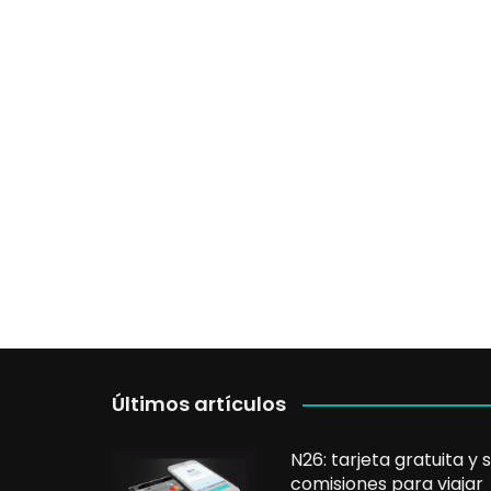
Uruguay
M
N
P
R
S
Últimos artículos
N26: tarjeta gratuita y s
comisiones para viajar