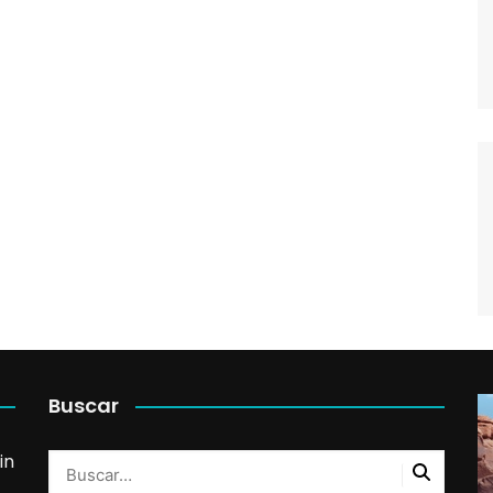
alta
oruega
ortugal
eino Unido
uiza
Buscar
in