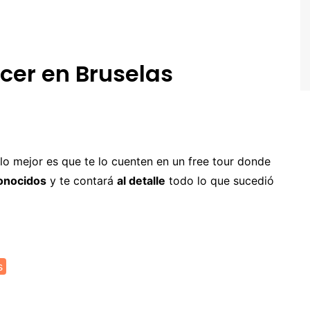
alta
oruega
ortugal
acer en Bruselas
eino Unido
uiza
 lo mejor es que te lo cuenten en un free tour donde
onocidos
y te contará
al detalle
todo lo que sucedió
s