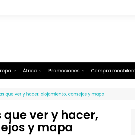
ropa
África
Promociones
Compra mochiler
lbania
Comoras
Tarjeta N26 (15€ regalo)
sas que ver y hacer, alojamiento, consejos y mapa
lemania
Etiopía
Tarjeta Revolut gratis
ustria
Kenia
-5% Internet Holafly
 que ver y hacer,
élgica
Marruecos
Descuentos en Booking
sejos y mapa
estina
te
udapest
Mauricio
-15% Alquiler de coches