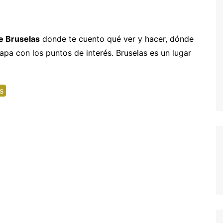
entura
hipre
Senegal y Gambia
-5% Seguro HeyMondo
naria
inamarca
Tanzania
-5% Seguro Intermundial
de Bruselas
donde te cuento qué ver y hacer, dónde
mapa con los puntos de interés. Bruselas es un lugar
a
scocia
Buscador de vuelos
slovenia
Tours en español
s
slovaquia
inlandia
rancia
recia
rlanda
landia
alia