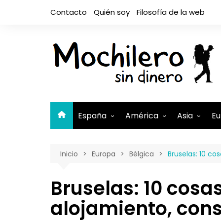
Saltar
Contacto
Quién soy
Filosofía de la web
al
contenido
España
América
Asia
Eu
Andalucía
Argentina
Camboya
A
Inicio
Europa
Bélgica
Bruselas: 10 co
Aragón
Belice
Filipinas
A
Asturias
Bolivia
India
A
Bruselas: 10 cosas
Canarias
Brasil
Indonesia
El Hierro
B
alojamiento, con
Cantabria
Canadá
Israel y Pal
Lanzaro
B