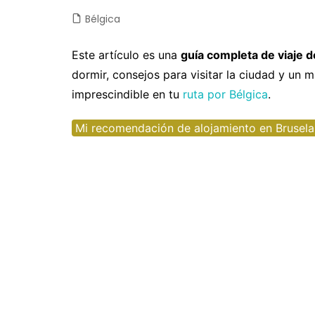
Bélgica
Castilla y León
Chile
Japón
Fuertev
C
Castilla-La Mancha
Colombia
Jordania
Gran Ca
D
Este artículo es una
guía completa de viaje 
dormir, consejos para visitar la ciudad y un 
Cataluña
Costa Rica
Laos
La Palm
E
imprescindible en tu
ruta por Bélgica
.
Comunidad Valenciana
Cuba
Malasia
Tenerife
E
Mi recomendación de alojamiento en Brusela
Extremadura
Ecuador
Maldivas
E
Galicia
EEUU
Myanmar
F
Madrid
Guatemala
Nepal
F
Navarra
México
Sri Lanka
G
Nicaragua
Tailandia
I
Panamá
Taiwan
Is
Perú
Vietnam
It