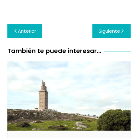
Navegación
Anterior
Siguiente
de
entradas
También te puede interesar...