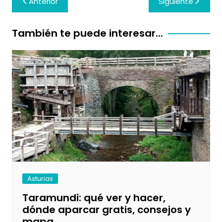
Anterior
Siguiente
de
entradas
También te puede interesar...
Asturias
Taramundi: qué ver y hacer,
dónde aparcar gratis, consejos y
mapa