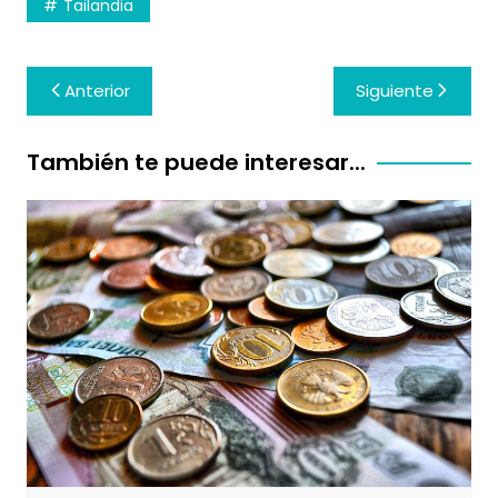
Tailandia
Navegación
Anterior
Siguiente
de
entradas
También te puede interesar...