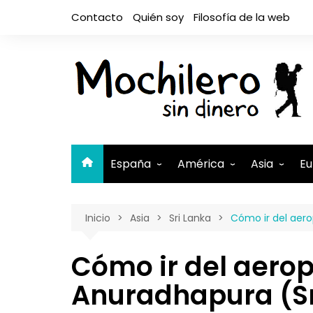
Saltar
Contacto
Quién soy
Filosofía de la web
al
contenido
España
América
Asia
Eu
Andalucía
Argentina
Camboya
A
Inicio
Asia
Sri Lanka
Cómo ir del aer
Aragón
Belice
Filipinas
A
Asturias
Bolivia
India
A
Cómo ir del aero
Canarias
Brasil
Indonesia
El Hierro
B
Anuradhapura (Sr
Cantabria
Canadá
Israel y Pal
Lanzaro
B