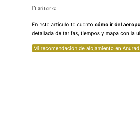
Sri Lanka
Castilla y León
Chile
Japón
Fuertev
C
Castilla-La Mancha
Colombia
Jordania
Gran Ca
D
En este artículo te cuento
cómo ir del aerop
detallada de tarifas, tiempos y mapa con la u
Cataluña
Costa Rica
Laos
La Palm
E
Comunidad Valenciana
Cuba
Malasia
Tenerife
E
Mi recomendación de alojamiento en Anura
Extremadura
Ecuador
Maldivas
E
Galicia
EEUU
Myanmar
F
Madrid
Guatemala
Nepal
F
Navarra
México
Sri Lanka
G
Nicaragua
Tailandia
I
Panamá
Taiwan
Is
Perú
Vietnam
It