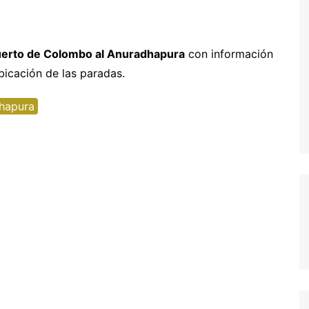
entura
hipre
Senegal y Gambia
-5% Seguro HeyMondo
naria
inamarca
Tanzania
-5% Seguro Intermundial
uerto de Colombo al Anuradhapura
con información
bicación de las paradas.
a
scocia
Buscador de vuelos
slovenia
Tours en español
dhapura
slovaquia
inlandia
rancia
recia
rlanda
landia
alia