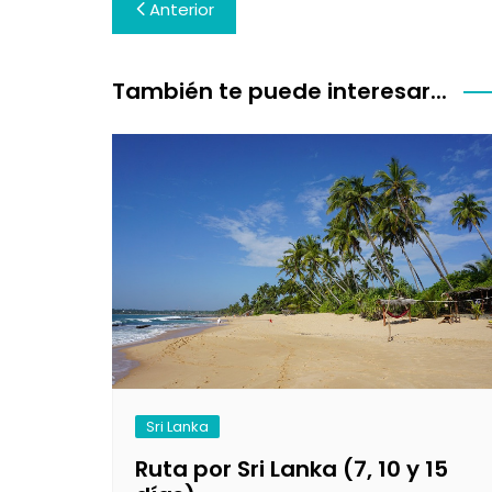
Navegación
Anterior
de
entradas
También te puede interesar...
Sri Lanka
Ruta por Sri Lanka (7, 10 y 15