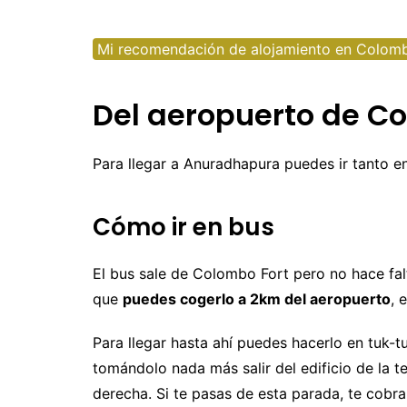
Uruguay
M
N
Mi recomendación de alojamiento en Colom
P
Del aeropuerto de 
R
S
Para llegar a Anuradhapura puedes ir tanto e
Cómo ir en bus
El bus sale de Colombo Fort pero no hace falt
que
puedes cogerlo a 2km del aeropuerto
, 
Para llegar hasta ahí puedes hacerlo en tuk-t
tomándolo nada más salir del edificio de la te
derecha. Si te pasas de esta parada, te cobra