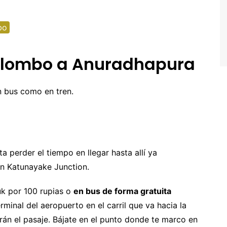
alta
oruega
bo
ortugal
Colombo a Anuradhapura
eino Unido
uiza
n bus como en tren.
a perder el tiempo en llegar hasta allí ya
en Katunayake Junction.
uk por 100 rupias o
en bus de forma gratuita
rminal del aeropuerto en el carril que va hacia la
rán el pasaje. Bájate en el punto donde te marco en