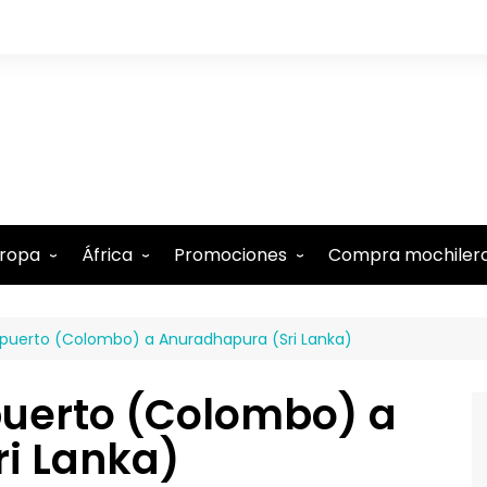
ropa
África
Promociones
Compra mochiler
lbania
Comoras
Tarjeta N26 (15€ regalo)
opuerto (Colombo) a Anuradhapura (Sri Lanka)
lemania
Etiopía
Tarjeta Revolut gratis
ustria
Kenia
-5% Internet Holafly
puerto (Colombo) a
élgica
Marruecos
Descuentos en Booking
i Lanka)
estina
te
udapest
Mauricio
-15% Alquiler de coches