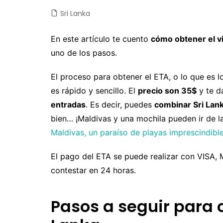
Sri Lanka
Castilla y León
Chile
Japón
Fuertev
C
Castilla-La Mancha
Colombia
Jordania
Gran Ca
D
En este artículo te cuento
cómo obtener el v
uno de los pasos.
Cataluña
Costa Rica
Laos
La Palm
E
Comunidad Valenciana
Cuba
Malasia
Tenerife
E
El proceso para obtener el ETA, o lo que es l
es rápido y sencillo. El
precio son 35$
y te d
Extremadura
Ecuador
Maldivas
E
entradas
. Es decir, puedes
combinar Sri Lan
Galicia
EEUU
Myanmar
F
bien… ¡Maldivas y una mochila pueden ir de 
Madrid
Guatemala
Nepal
F
Maldivas, un paraíso de playas imprescindibl
Navarra
México
Sri Lanka
G
El pago del ETA se puede realizar con VI
Nicaragua
Tailandia
I
contestar en 24 horas.
Panamá
Taiwan
Is
Pasos a seguir para o
Perú
Vietnam
It