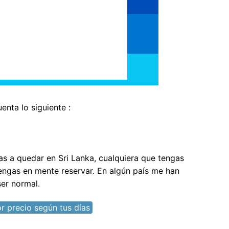
enta lo siguiente :
as a quedar en Sri Lanka, cualquiera que tengas
engas en mente reservar. En algún país me han
ser normal.
r precio según tus días