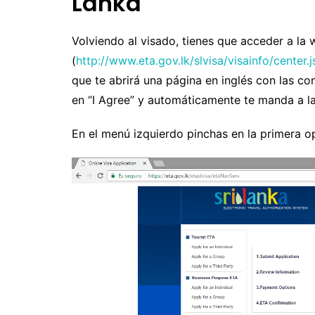
Lanka
Uruguay
M
N
Volviendo al visado, tienes que acceder a la 
(
http://www.eta.gov.lk/slvisa/visainfo/center
P
que te abrirá una página en inglés con las co
R
en “I Agree” y automáticamente te manda a la 
S
En el menú izquierdo pinchas en la primera op