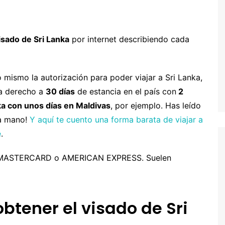
entura
hipre
Senegal y Gambia
-5% Seguro HeyMondo
naria
inamarca
Tanzania
-5% Seguro Intermundial
isado de Sri Lanka
por internet describiendo cada
a
scocia
Buscador de vuelos
slovenia
Tours en español
o mismo la autorización para poder viajar a Sri Lanka,
a derecho a
30 días
de estancia en el país con
2
slovaquia
ka con unos días en Maldivas
, por ejemplo. Has leído
inlandia
la mano!
Y aquí te cuento una forma barata de viajar a
rancia
e
.
recia
SA, MASTERCARD o AMERICAN EXPRESS. Suelen
rlanda
landia
btener el visado de Sri
alia