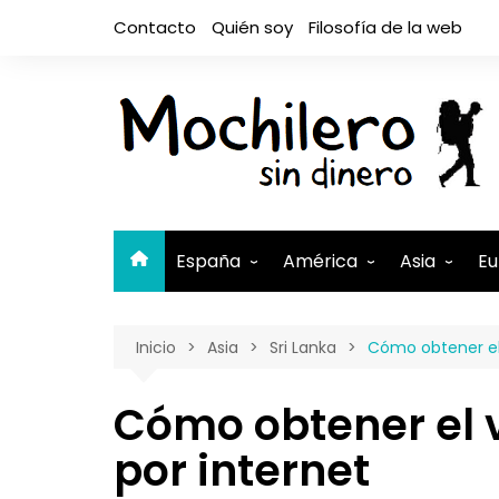
Saltar
Contacto
Quién soy
Filosofía de la web
al
contenido
España
América
Asia
Eu
Andalucía
Argentina
Camboya
A
Inicio
Asia
Sri Lanka
Cómo obtener el 
Aragón
Belice
Filipinas
A
Asturias
Bolivia
India
A
Cómo obtener el v
Canarias
Brasil
Indonesia
El Hierro
B
por internet
Cantabria
Canadá
Israel y Pal
Lanzaro
B