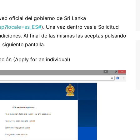
alta
oruega
web oficial del gobierno de Sri Lanka
.jsp?locale=es_ES#
). Una vez dentro vas a Solicitud
ortugal
ndiciones. Al final de las mismas las aceptas pulsando
eino Unido
siguiente pantalla.
uiza
ción (Apply for an individual)