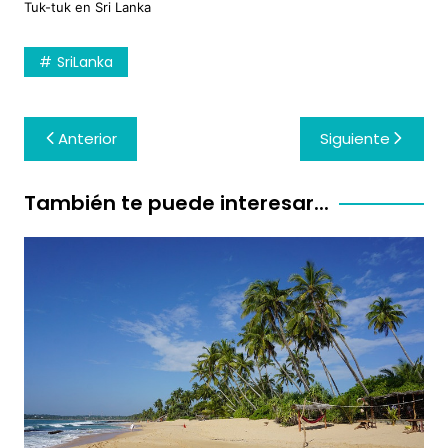
Tuk-tuk en Sri Lanka
SriLanka
Navegación
Anterior
Siguiente
de
entradas
También te puede interesar...