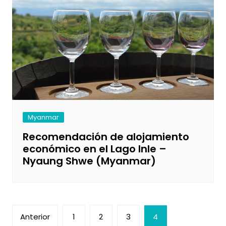
Myanmar
Recomendación de alojamiento
económico en el Lago Inle –
Nyaung Shwe (Myanmar)
Paginación
Anterior
1
2
3
4