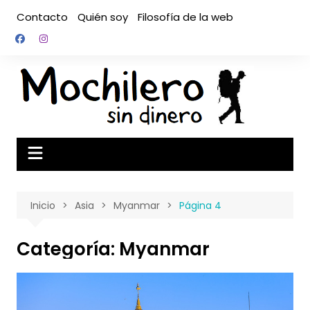
Saltar
Contacto
Quién soy
Filosofía de la web
al
contenido
Inicio
Asia
Myanmar
Página 4
Categoría:
Myanmar