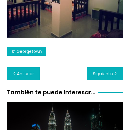
Georgetown
Navegación
Anterior
Siguiente
de
entradas
También te puede interesar...