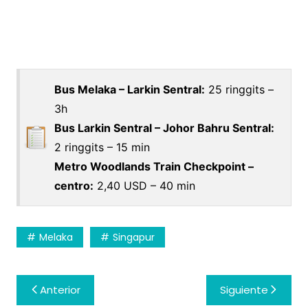
Bus Melaka – Larkin Sentral:
25 ringgits –
3h
Bus Larkin Sentral – Johor Bahru Sentral:
2 ringgits – 15 min
Metro Woodlands Train Checkpoint –
centro:
2,40 USD – 40 min
Melaka
Singapur
Navegación
Anterior
Siguiente
de