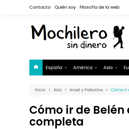
Saltar
Contacto
Quién soy
Filosofía de la web
al
contenido
España
América
Asia
Eu
Andalucía
Argentina
Camboya
A
Inicio
Asia
Israel y Palestina
Cómo ir 
Aragón
Belice
Filipinas
A
Asturias
Bolivia
India
A
Cómo ir de Belén 
Canarias
Brasil
Indonesia
El Hierro
B
completa
Cantabria
Canadá
Israel y Pal
Lanzaro
B