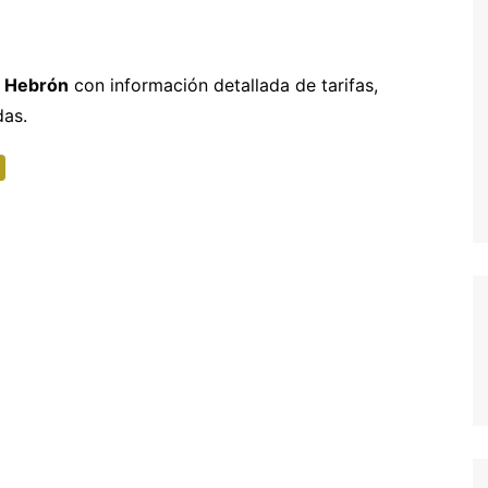
entura
hipre
Senegal y Gambia
-5% Seguro HeyMondo
naria
inamarca
Tanzania
-5% Seguro Intermundial
a Hebrón
con información detallada de tarifas,
das.
a
scocia
Buscador de vuelos
slovenia
Tours en español
slovaquia
inlandia
rancia
recia
rlanda
landia
alia