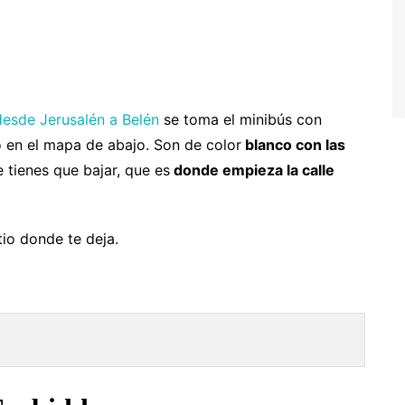
alta
oruega
ortugal
eino Unido
desde Jerusalén a Belén
se toma el minibús con
 en el mapa de abajo. Son de color
blanco con las
uiza
 tienes que bajar, que es
donde empieza la calle
tio donde te deja.