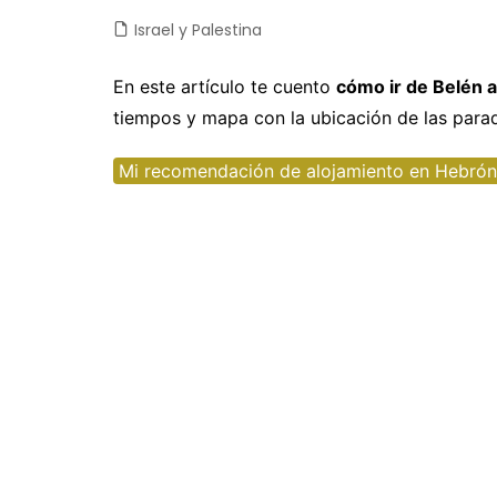
Israel y Palestina
Castilla y León
Chile
Japón
Fuertev
C
Castilla-La Mancha
Colombia
Jordania
Gran Ca
D
En este artículo te cuento
cómo ir de Belén 
tiempos y mapa con la ubicación de las para
Cataluña
Costa Rica
Laos
La Palm
E
Comunidad Valenciana
Cuba
Malasia
Tenerife
E
Mi recomendación de alojamiento en Hebrón
Extremadura
Ecuador
Maldivas
E
Galicia
EEUU
Myanmar
F
Madrid
Guatemala
Nepal
F
Navarra
México
Sri Lanka
G
Nicaragua
Tailandia
I
Panamá
Taiwan
Is
Perú
Vietnam
It