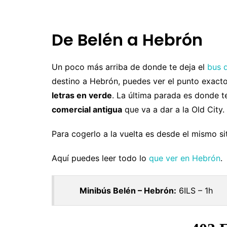
Uruguay
M
N
De Belén a Hebrón
P
R
Un poco más arriba de donde te deja el
bus 
destino a Hebrón, puedes ver el punto exacto
S
letras en verde
. La última parada es donde te
comercial antigua
que va a dar a la Old City.
Para cogerlo a la vuelta es desde el mismo si
Aquí puedes leer todo lo
que ver en Hebrón
.
Minibús Belén – Hebrón:
6ILS – 1h