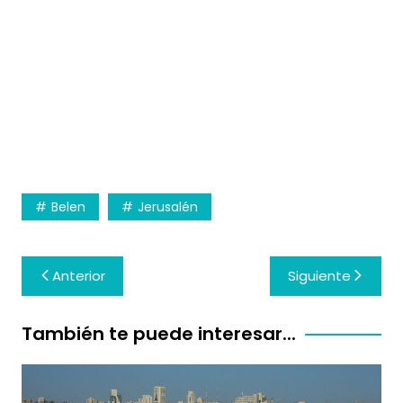
Belen
Jerusalén
Navegación
Anterior
Siguiente
de
entradas
También te puede interesar...