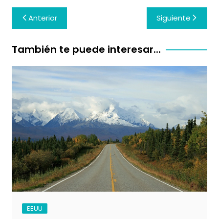
Navegación
Anterior
Siguiente
de
entradas
También te puede interesar...
EEUU