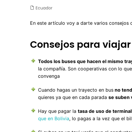
Ecuador
Castilla y León
Chile
Japón
Fuertev
C
Castilla-La Mancha
Colombia
Jordania
Gran Ca
D
En este artículo voy a darte varios consejos 
Cataluña
Costa Rica
Laos
La Palm
E
Consejos para viajar
Comunidad Valenciana
Cuba
Malasia
Tenerife
E
Extremadura
Ecuador
Maldivas
E
Todos los buses que hacen el mismo tra
Galicia
EEUU
Myanmar
F
la compañía. Son cooperativas con lo que 
convenga
Madrid
Guatemala
Nepal
F
Navarra
México
Sri Lanka
G
Cuando hagas un trayecto en bus
no tend
quieres ya que en cada parada
se suben 
Nicaragua
Tailandia
I
Hay que pagar la
tasa de uso de terminal
Panamá
Taiwan
Is
que en Bolivia
, lo pagas a la vez que el bil
Perú
Vietnam
It