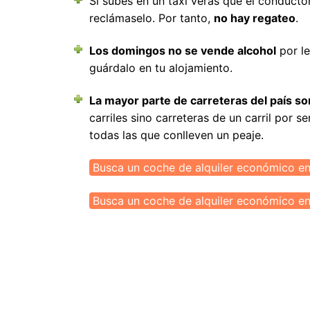
Si subes en un taxi verás que el conduct
Uruguay
M
reclámaselo. Por tanto,
no hay regateo
.
N
Los domingos no se vende alcohol
por le
P
guárdalo en tu alojamiento.
R
La mayor parte de carreteras del país so
S
carriles sino carreteras de un carril por s
todas las que conlleven un peaje.
Busca un coche de alquiler económico en
Busca un coche de alquiler económico e