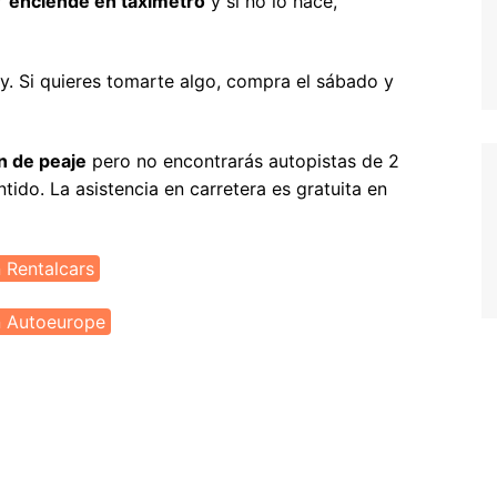
or
enciende en taxímetro
y si no lo hace,
alta
oruega
y. Si quieres tomarte algo, compra el sábado y
ortugal
eino Unido
n de peaje
pero no encontrarás autopistas de 2
uiza
entido. La asistencia en carretera es gratuita en
 Rentalcars
n Autoeurope