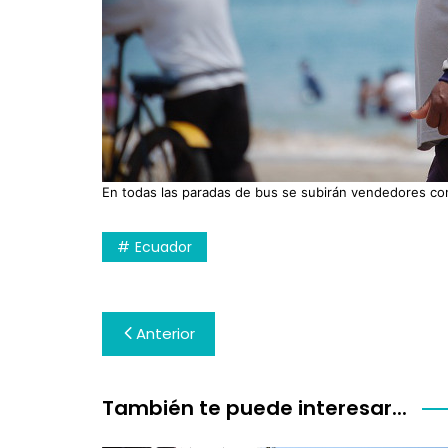
En todas las paradas de bus se subirán vendedores con
Ecuador
Navegación
Anterior
de
entradas
También te puede interesar...