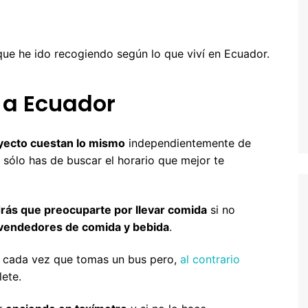
entura
hipre
Senegal y Gambia
-5% Seguro HeyMondo
naria
inamarca
Tanzania
-5% Seguro Intermundial
que he ido recogiendo según lo que viví en Ecuador.
a
scocia
Buscador de vuelos
 a Ecuador
slovenia
Tours en español
slovaquia
yecto cuestan lo mismo
independientemente de
inlandia
sólo has de buscar el horario que mejor te
rancia
recia
rás que preocuparte por llevar comida
si no
vendedores de comida y bebida
.
rlanda
cada vez que tomas un bus pero,
al contrario
landia
lete.
alia