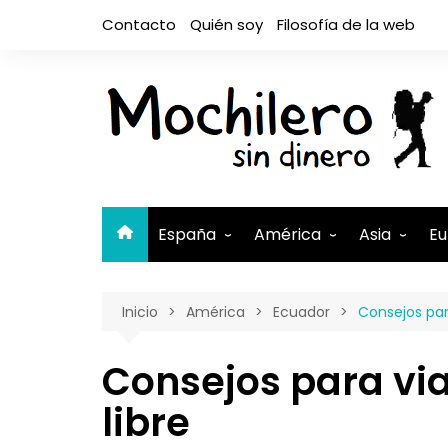
Saltar
Contacto
Quién soy
Filosofía de la web
al
contenido
España
América
Asia
Eu
Andalucía
Argentina
Camboya
A
Inicio
América
Ecuador
Consejos para
Aragón
Belice
Filipinas
A
Asturias
Bolivia
India
A
Consejos para via
Canarias
Brasil
Indonesia
El Hierro
B
libre
Cantabria
Canadá
Israel y Pal
Lanzaro
B