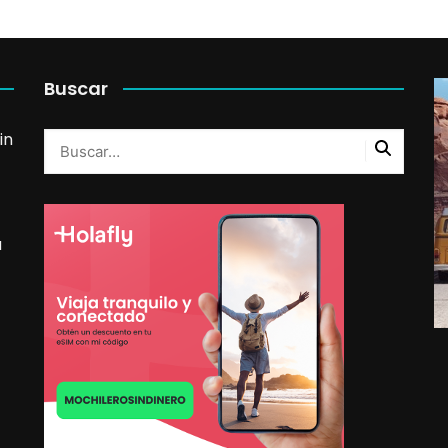
Buscar
in
a