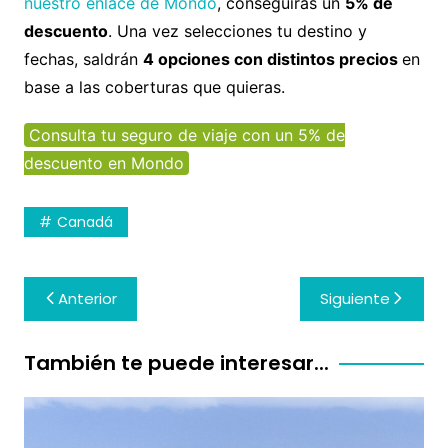
nuestro enlace de Mondo
, conseguirás un
5% de
descuento
. Una vez selecciones tu destino y
fechas, saldrán
4 opciones con distintos precios
en
base a las coberturas que quieras.
Consulta tu seguro de viaje con un 5% de
descuento en Mondo
Canadá
Navegación
Anterior
Siguiente
de
entradas
También te puede interesar...