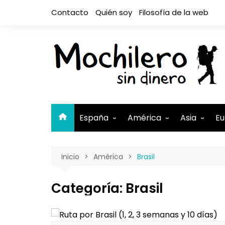
Saltar
Contacto
Quién soy
Filosofía de la web
al
contenido
España
América
Asia
Eu
Andalucía
Argentina
Camboya
A
Inicio
América
Brasil
Aragón
Belice
Filipinas
A
Asturias
Bolivia
India
A
Categoría:
Brasil
Canarias
Brasil
Indonesia
El Hierro
B
Cantabria
Canadá
Israel y Pal
Lanzaro
B