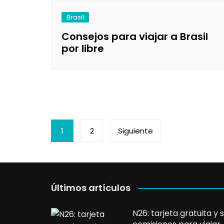
Brasil
Consejos para viajar a Brasil
por libre
Paginación
1
2
Siguiente
de
entradas
Últimos artículos
N26: tarjeta gratuita y s