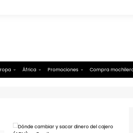
ropa
África
Promociones
Compra mochiler
lbania
Comoras
Tarjeta N26 (15€ regalo)
lemania
Etiopía
Tarjeta Revolut gratis
ustria
Kenia
-5% Internet Holafly
élgica
Marruecos
Descuentos en Booking
estina
te
udapest
Mauricio
-15% Alquiler de coches