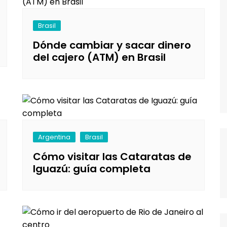
entura
hipre
Senegal y Gambia
-5% Seguro HeyMondo
Brasil
naria
inamarca
Tanzania
-5% Seguro Intermundial
Dónde cambiar y sacar dinero
a
scocia
Buscador de vuelos
del cajero (ATM) en Brasil
slovenia
Tours en español
slovaquia
inlandia
rancia
Argentina
Brasil
recia
Cómo visitar las Cataratas de
Iguazú: guía completa
rlanda
landia
alia